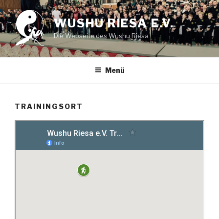
Zum
Inhalt
WUSHU RIESA E.V.
springen
Die Webseite des Wushu Riesa
Menü
TRAININGSORT